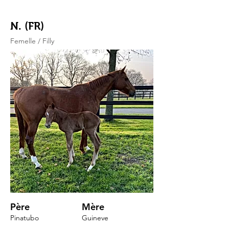
N. (FR)
Femelle / Filly
Père
Mère
Pinatubo
Guineve