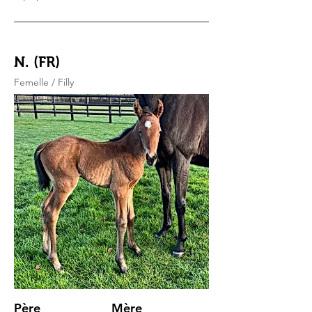
N. (FR)
Femelle / Filly
Père
Mère