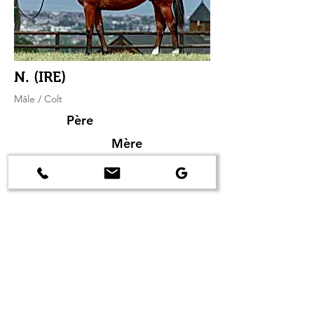
N. (IRE)
Mâle / Colt
Père
Mère
Wootton
Paramount
Bassett
Naissance
Père de Mère
19/03/2025
Siyouni